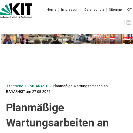
Home
Impressum
Datenschutz
Sitemap
KIT
Aktuelle Meldungen der KIT-Bibliothek
Startseite
›
RADAR4KIT
›
Planmäßige Wartungsarbeiten an
RADAR4KIT am 27.05.2025
Planmäßige
Wartungsarbeiten an