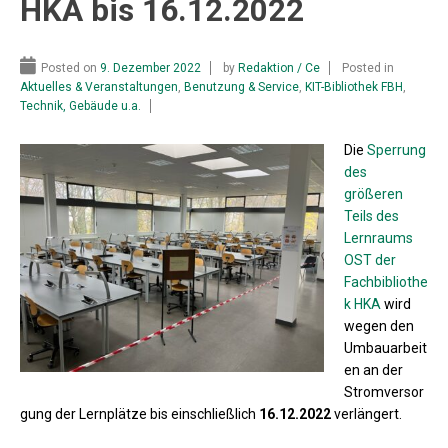
HKA bis 16.12.2022
Posted on
9. Dezember 2022
by
Redaktion / Ce
Posted in
Aktuelles & Veranstaltungen
,
Benutzung & Service
,
KIT-Bibliothek FBH
,
Technik, Gebäude u.a.
Die
Sperrung
des
größeren
Teils des
Lernraums
OST der
Fachbibliothe
k HKA
wird
wegen den
Umbauarbeit
en an der
Stromversor
gung der Lernplätze bis einschließlich
16.12.2022
verlängert.