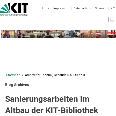
Home
Impressum
Datenschutz
Sitemap
KIT
Aktuelle Meldungen der KIT-Bibliothek
Startseite
›
Archive for Technik, Gebäude u.a.
›
Seite 3
Blog Archives
Sanierungsarbeiten im
Altbau der KIT-Bibliothek