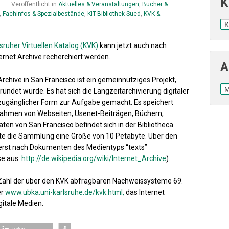
K
Veröffentlicht in
Aktuelles & Veranstaltungen
,
Bücher &
,
Fachinfos & Spezialbestände
,
KIT-Bibliothek Sued
,
KVK &
Ka
sruher Virtuellen Katalog (KVK)
kann jetzt auch nach
ernet Archive recherchiert werden.
A
Archive in San Francisco ist ein gemeinnütziges Projekt,
Ar
ündet wurde. Es hat sich die Langzeitarchivierung digitaler
 zugänglicher Form zur Aufgabe gemacht. Es speichert
hmen von Webseiten, Usenet-Beiträgen, Büchern,
aten von San Francisco befindet sich in der Bibliotheca
hte die Sammlung eine Größe von 10 Petabyte. Über den
orerst nach Dokumenten des Medientyps “texts”
se aus:
http://de.wikipedia.org/wiki/Internet_Archive
).
e Zahl der über den KVK abfragbaren Nachweissysteme 69.
er
www.ubka.uni-karlsruhe.de/kvk.html,
das Internet
gitale Medien.