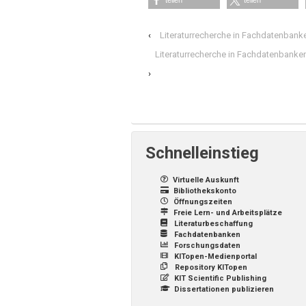
teilen
teilen
‹
Literaturrecherche in Fachdatenbank
Literaturrecherche in Fachdatenbanke
›
Schnelleinstieg
Virtuelle Auskunft
Bibliothekskonto
Öffnungszeiten
Freie Lern- und Arbeitsplätze
Literaturbeschaffung
Fachdatenbanken
Forschungsdaten
KITopen-Medienportal
Repository KITopen
KIT Scientific Publishing
Dissertationen publizieren