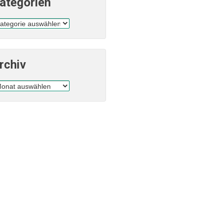
ategorien
tegorien
rchiv
chiv